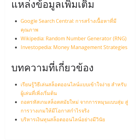
แหล่งข้อมูลเพิ่มเติม
Google Search Central: การสร้างเนื้อหาที่มี
คุณภาพ
Wikipedia: Random Number Generator (RNG)
Investopedia: Money Management Strategies
บทความที่เกี่ยวข้อง
เรียนรู้วิธีเล่นสล็อตออนไลน์แบบเข้าใจง่าย สำหรับ
ผู้เล่นที่เพิ่งเริ่มต้น
ถอดรหัสเกมสล็อตสมัยใหม่ จากการหมุนแบบสุ่ม สู่
การวางเกมให้มีโอกาสกำไรจริง
บริหารเงินทุนสล็อตออนไลน์อย่างมีวินัย