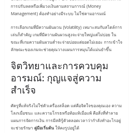
การปรับลดหรือเพิ่มวงเงินตามสถานการณ์ (Money
Management) ต้องทำอย่างมีระบบ ไม่ใช่ตามอารมณ์
การเลือกเกมที่มีความผันผวน (Volatility) เหมาะสมกับสไตล์การ
เล่นก็สำคัญ เกมที่มีความผันผวนสูงจะจ่ายใหญ่แต่ไม่บ่อย ใน
ขณะที่เกมความผันผวนต่ำจะจ่ายบ่อยแต่ยอดไม่เยอะ การเข้าใจ
ลักษณะของเกมจะช่วยคุณวางแผนการหมุนได้แม่นยำขึ้น
จิตวิทยาและการควบคุม
อารมณ์: กุญแจสู่ความ
สำเร็จ
ศัตรูที่แท้จริงไม่ใช่ตัวเครื่องสล็อต แต่คือจิตใจของคุณเอง ความ
โลภเมื่อชนะ และความโกรธหรือท้อแท้เมื่อแพ้ คือสิ่งที่ทำลาย
แผนการจัดการเงิน การมีสติรู้ตัวตลอดเวลาว่ากำลังทำอะไรอยู่
จะช่วยรักษา
คู่มือเริ่มต้น
ให้คงรูปอยู่ได้