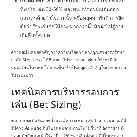
เป้าหมายกำไร (Take Profit):
เมื่อได้กำไรถึงระดับ
ที่พอใจ เช่น 30-50% ของทุน ให้ถอนเงินต้นออก
และเล่นด้วยกำไรส่วนนั้น หรือหยุดพักทันที การยึด
ติดว่า “จะเล่นต่อให้ชนะมากกว่านี้” มักนำไปสู่การ
เสียคืนทั้งหมด
ความสม่ำเสมอสำคัญกว่าความหวือหวา หากคุณสามารถรักษา
ระดับ Stop Loss ได้ดี แม้จะไม่ชนะบ่อย แต่คุณก็ยังคงมีเงิน
หมุนเวียนในระบบได้นานขึ้น ซึ่งเป็นกุญแจสำคัญในการอยู่รอด
ในระยะยาว
เทคนิคการบริหารรอบการ
เล่น (Bet Sizing)
ขนาดของเดิมพันต่อครั้งควรมีความเหมาะสมกับงบประมาณที่มี
ไม่ควรเดิมพันสูงเกินไปจนหมดทุนภายในไม่กี่นาที อัตราส่วนที่
ปลอดภัยมักแนะนำให้อยู่ที่ 1-2% ของเงินทั้งหมดที่มีในกระดาน