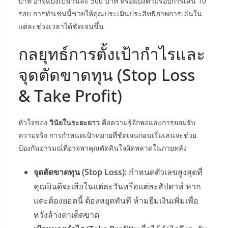
บาท อาจแบ่งเป็นวันละ 500 บาท หรือแบ่งตามรอบการเล่น 10
รอบ การทำเช่นนี้ช่วยให้คุณประเมินประสิทธิภาพการเล่นใน
แต่ละช่วงเวลาได้ชัดเจนขึ้น
กลยุทธ์การตั้งเป้ากำไรและ
จุดตัดขาดทุน (Stop Loss
& Take Profit)
หัวใจของ
วินัยในระยะยาว
คือความรู้จักพอและการยอมรับ
ความจริง การกำหนดเป้าหมายที่ชัดเจนก่อนเริ่มเล่นจะช่วย
ป้องกันอารมณ์ที่อาจพาคุณตัดสินใจผิดพลาดในภายหลัง
จุดตัดขาดทุน (Stop Loss):
กำหนดตัวเลขสูงสุดที่
คุณยินดีจะเสียในแต่ละวันหรือแต่ละสัปดาห์ หาก
แตะต้องยอดนี้ ต้องหยุดทันที ห้ามยืมเงินเพิ่มเพื่อ
หวังล้างตาเด็ดขาด