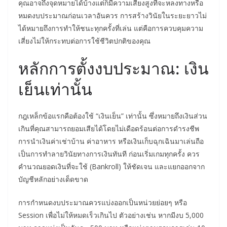
คุณอาจถึงจุดหมายได้บ้างแต่ก็มีความเสี่ยงสูงที่จะหลงทางหรือ
หมดงบประมาณก่อนเวลาอันควร การสร้างวินัยในระยะยาวไม่
ได้หมายถึงการทำให้ชนะทุกครั้งที่เล่น แต่คือการควบคุมความ
เสี่ยงไม่ให้กระทบต่อการใช้ชีวิตปกติของคุณ
หลักการตั้งงบประมาณ: เงิน
เย็นเท่านั้น
กฎเหล็กข้อแรกคือต้องใช้ “เงินเย็น” เท่านั้น ซึ่งหมายถึงเงินส่วน
เกินที่คุณสามารถยอมเสียได้โดยไม่เดือดร้อนต่อการดำรงชีพ
การนำเงินค่าเช่าบ้าน ค่าอาหาร หรือเงินเก็บฉุกเฉินมาเล่นถือ
เป็นการทำลายวินัยทางการเงินทันที ก่อนเริ่มเกมทุกครั้ง ควร
คำนวณยอดเงินที่จะใช้ (Bankroll) ให้ชัดเจน และแยกออกจาก
บัญชีหลักอย่างเด็ดขาด
การกำหนดงบประมาณควรแบ่งออกเป็นหน่วยย่อยๆ หรือ
Session เพื่อไม่ให้หมดเร็วเกินไป ตัวอย่างเช่น หากมีงบ 5,000