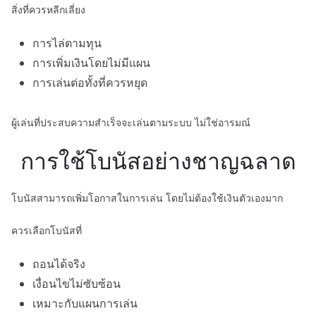
สิ่งที่ควรหลีกเลี่ยง
การไล่ตามทุน
การเพิ่มเงินโดยไม่มีแผน
การเล่นต่อทั้งที่ควรหยุด
ผู้เล่นที่ประสบความสำเร็จจะเล่นตามระบบ ไม่ใช่อารมณ์
การใช้โบนัสอย่างชาญฉลาด
โบนัสสามารถเพิ่มโอกาสในการเล่น โดยไม่ต้องใช้เงินตัวเองมาก
ควรเลือกโบนัสที่
ถอนได้จริง
เงื่อนไขไม่ซับซ้อน
เหมาะกับแผนการเล่น