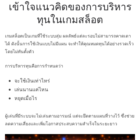
เข้าใจแนวคิดของการบริหาร
ทุนในเกมสล็อต
เกมสล็อตเป็นเกมที่ใช้ระบบสุ่ม ผลลัพธ์แต่ละรอบไม่สามารถคาดเดา
ได้ ดังนั้นการใช้เงินแบบไม่มีแผน จะทำให้คุณหมดทุนได้อย่างรวดเร็ว
โดยไม่ทันตั้งตัว
การบริหารทุนคือการกำหนดว่า
จะใช้เงินเท่าไหร่
เล่นนานแค่ไหน
หยุดเมื่อไร
ผู้เล่นที่มีระบบจะไม่เล่นตามอารมณ์ แต่จะยึดตามแผนที่วางไว้ ซึ่งช่วย
ลดความเสี่ยงและเพิ่มโอกาสประสบความสำเร็จในระยะยาว