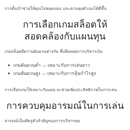
การตั้งเป้าช่วยให้คุณไม่หลุดแผน และควบคุมตัวเองได้ดีขึ้น
การเลือกเกมสล็อตให้
สอดคล้องกับแผนทุน
เกมสล็อตมีความผันผวนต่างกัน ซึ่งมีผลต่อการบริหารเงิน
เกมผันผวนต่ำ → เหมาะกับการเล่นยาว
เกมผันผวนสูง → เหมาะกับการลุ้นกำไรสูง
การเลือกเกมให้เหมาะกับแผน จะช่วยเพิ่มประสิทธิภาพในการเล่น
การควบคุมอารมณ์ในการเล่น
อารมณ์เป็นศัตรูตัวสำคัญของการบริหารทุน