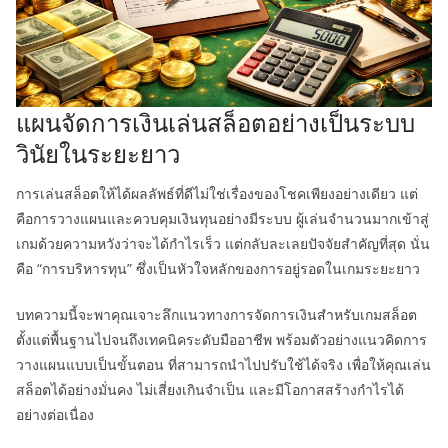
แผนจัดการเงินเล่นสล็อตอย่างเป็นระบบ
วินัยในระยะยาว
การเล่นสล็อตให้ได้ผลลัพธ์ที่ดีไม่ใช่เรื่องของโชคเพียงอย่างเดียว แต่
คือการวางแผนและควบคุมเงินทุนอย่างมีระบบ ผู้เล่นจำนวนมากเข้าสู่
เกมด้วยความหวังว่าจะได้กำไรเร็ว แต่กลับละเลยปัจจัยสำคัญที่สุด นั่น
คือ “การบริหารทุน” ซึ่งเป็นหัวใจหลักของการอยู่รอดในเกมระยะยาว
บทความนี้จะพาคุณเจาะลึกแนวทางการจัดการเงินสำหรับเกมสล็อต
ตั้งแต่พื้นฐานไปจนถึงเทคนิคระดับมืออาชีพ พร้อมตัวอย่างแนวคิดการ
วางแผนแบบเป็นขั้นตอน ที่สามารถนำไปปรับใช้ได้จริง เพื่อให้คุณเล่น
สล็อตได้อย่างมั่นคง ไม่เสี่ยงเกินจำเป็น และมีโอกาสสร้างกำไรได้
อย่างต่อเนื่อง