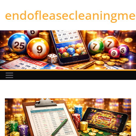
Skip
endofleasecleaningme
to
content