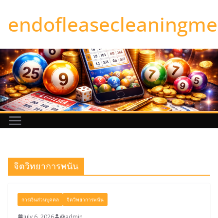
Skip
endofleasecleaningme
to
content
จิตวิทยาการพนัน
การเงินส่วนบุคคล
จิตวิทยาการพนัน
July 6, 2026
@admin