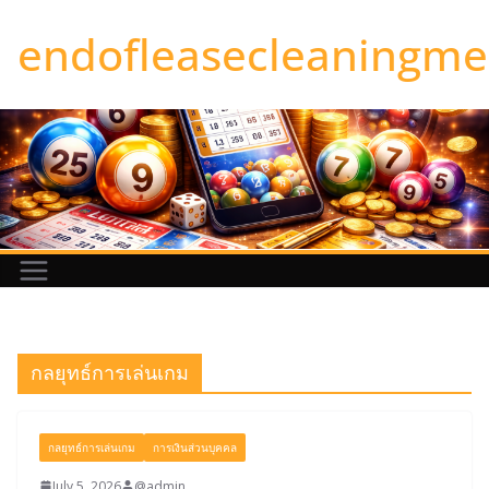
Skip
endofleasecleaningme
to
content
กลยุทธ์การเล่นเกม
กลยุทธ์การเล่นเกม
การเงินส่วนบุคคล
July 5, 2026
@admin