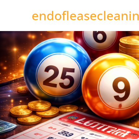
Skip
endofleasecleani
to
content