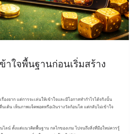
าใจพื้นฐานก่อนเริ่มสร้าง
เรื่องยาก แต่การจะเล่นให้เข้าใจและมีโอกาสทำกำไรได้จริงนั้น
มตื่นเต้น เห็นภาพแจ็คพอตหรือเงินรางวัลก้อนโต แต่กลับไม่เข้าใจ
ลน์ ตั้งแต่แนวคิดพื้นฐาน กลไกของเกม ไปจนถึงสิ่งที่มือใหม่ควรรู้