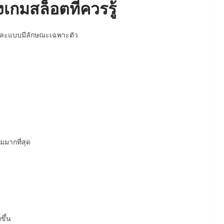
กมสล็อตที่ควรรู้
แต่ละแบบมีลักษณะเฉพาะตัว
มากที่สุด
ขึ้น