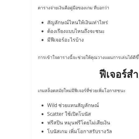
ตารางจ่ายเงินคือคู่มือของเกม ที่บอกว่า
สัญลักษณ์ไหนให้เงินเท่าไหร่
ต้องเรียงแบบไหนถึงจะชนะ
มีฟีเจอร์อะไรบ้าง
การเข้าใจตารางนี้จะช่วยให้คุณวางแผนการเล่นได้ดีขึ
ฟีเจอร์ส
เกมสล็อตสมัยใหม่มีฟีเจอร์ที่ช่วยเพิ่มโอกาสชนะ
Wild ช่วยแทนสัญลักษณ์
Scatter ใช้เปิดโบนัส
ฟรีสปิน หมุนฟรีโดยไม่เสียเงิน
โบนัสเกม เพิ่มโอกาสรับรางวัล