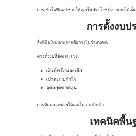
การเข้าใจฟีเจอร์ช่วยให้คุณใช้ประโยชน์จากเกมได้เต็มท
การตั้งงบปร
สิ่งที่มือใหม่มักพลาดคือการไม่กำหนดงบ
ควรตั้งงบที่ชัดเจน เช่น
เงินที่พร้อมจะเสีย
เป้าหมายกำไร
จุดหยุดขาดทุน
การมีแผนจะช่วยให้คุณไม่เล่นเกินตัว
เทคนิคพื้นฐ