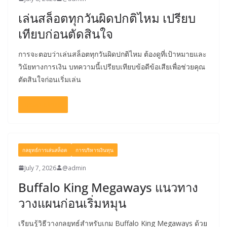
เล่นสล็อตทุกวันผิดปกติไหม เปรียบ
เทียบก่อนตัดสินใจ
การจะตอบว่าเล่นสล็อตทุกวันผิดปกติไหม ต้องดูที่เป้าหมายและ
วินัยทางการเงิน บทความนี้เปรียบเทียบข้อดีข้อเสียเพื่อช่วยคุณ
ตัดสินใจก่อนเริ่มเล่น
Read More
กลยุทธ์การเล่นสล็อต
การบริหารเงินทุน
July 7, 2026
@admin
Buffalo King Megaways แนวทาง
วางแผนก่อนเริ่มหมุน
เรียนรู้วิธีวางกลยุทธ์สำหรับเกม Buffalo King Megaways ด้วย