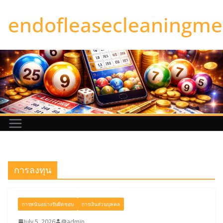
Skip
endofleasecleaningme
to
content
การลงทุน
การพนันอย่างรับผิดชอบ
การเงินส่วนบุคคล
July 5, 2026
@admin